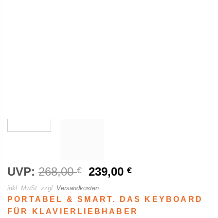
UVP:
268,00
Ursprünglicher
239,00
Aktueller
€
€
Preis
Preis
inkl. MwSt.
zzgl.
Versandkosten
war:
ist:
PORTABEL & SMART. DAS KEYBOARD
268,00 €
239,00 €.
FÜR KLAVIERLIEBHABER