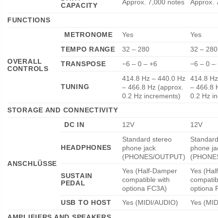
Approx. 7,000 notes
Approx. 
CAPACITY
FUNCTIONS
METRONOME
Yes
Yes
TEMPO RANGE
32 – 280
32 – 280
OVERALL
TRANSPOSE
−6 – 0 – +6
−6 – 0 –
CONTROLS
414.8 Hz – 440.0 Hz
414.8 Hz
TUNING
– 466.8 Hz (approx.
– 466.8 
0.2 Hz increments)
0.2 Hz i
STORAGE AND CONNECTIVITY
DC IN
12V
12V
Standard stereo
Standard
HEADPHONES
phone jack
phone ja
(PHONES/OUTPUT)
(PHONE
ANSCHLÜSSE
Yes (Half-Damper
Yes (Hal
SUSTAIN
compatible with
compatib
PEDAL
optiona FC3A)
optiona 
USB TO HOST
Yes (MIDI/AUDIO)
Yes (MI
AMPLIFIERS AND SPEAKERS