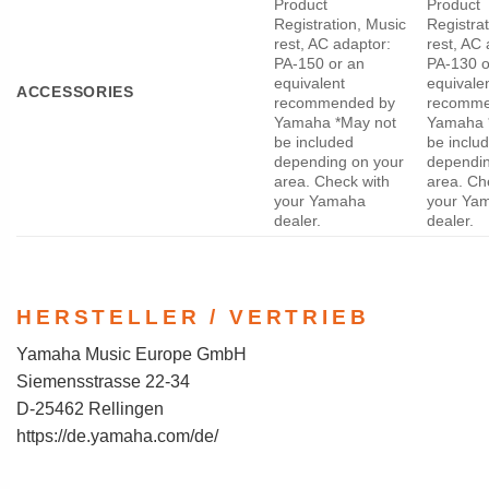
Product
Product
Registration, Music
Registra
rest, AC adaptor:
rest, AC 
PA-150 or an
PA-130 o
equivalent
equivale
ACCESSORIES
recommended by
recomme
Yamaha *May not
Yamaha 
be included
be inclu
depending on your
dependin
area. Check with
area. Ch
your Yamaha
your Ya
dealer.
dealer.
HERSTELLER / VERTRIEB
Yamaha Music Europe GmbH
Siemensstrasse 22-34
D-25462 Rellingen
https://de.yamaha.com/de/