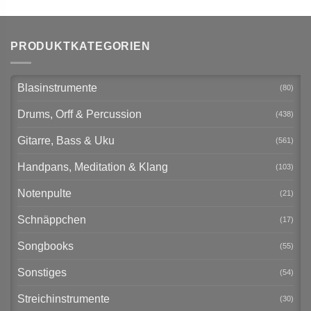
PRODUKTKATEGORIEN
Blasinstrumente
(80)
Drums, Orff & Percussion
(438)
Gitarre, Bass & Uku
(561)
Handpans, Meditation & Klang
(103)
Notenpulte
(21)
Schnäppchen
(17)
Songbooks
(55)
Sonstiges
(54)
Streichinstrumente
(30)