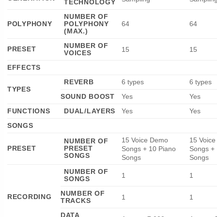
TECHNOLOGY
NUMBER OF
POLYPHONY
POLYPHONY
64
64
(MAX.)
NUMBER OF
PRESET
15
15
VOICES
EFFECTS
REVERB
6 types
6 types
TYPES
SOUND BOOST
Yes
Yes
FUNCTIONS
DUAL/LAYERS
Yes
Yes
SONGS
15 Voice Demo
15 Voic
NUMBER OF
PRESET
PRESET
Songs + 10 Piano
Songs + 
SONGS
Songs
Songs
NUMBER OF
1
1
SONGS
NUMBER OF
RECORDING
1
1
TRACKS
DATA