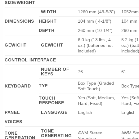
SIZE/WEIGHT
WIDTH
1260 mm (49-5/8”)
1052mm 
DIMENSIONS
HEIGHT
104 mm ( 4-1/8”)
104 mm (
DEPTH
260 mm (10-1/4”)
260 mm (
6.0 kg (13 lbs., 4
5.2 kg (1
GEWICHT
GEWICHT
oz.) (batteries not
oz.) (bat
included)
included
CONTROL INTERFACE
NUMBER OF
76
61
KEYS
Box Type (Graded
TYP
KEYBOARD
Box Typ
Soft Touch)
Yes (Soft, Medium,
Yes (Sof
TOUCH
RESPONSE
Hard, Fixed)
Hard, Fi
PANEL
LANGUAGE
English
English
VOICES
TONE
AWM Stereo
AWM Ste
TONE
GENERATING
GENERATION
Sampling
Samplin