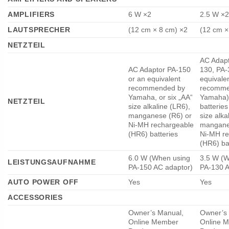
AMPLIFIERS
6 W ×2
2.5 W ×2
LAUTSPRECHER
(12 cm × 8 cm) ×2
(12 cm ×
NETZTEIL
AC Adapt
AC Adaptor PA-150
130, PA-
or an equivalent
equivale
recommended by
recomme
Yamaha, or six „AA“
Yamaha)
NETZTEIL
size alkaline (LR6),
batteries
manganese (R6) or
size alka
Ni-MH rechargeable
mangane
(HR6) batteries
Ni-MH re
(HR6) ba
6.0 W (When using
3.5 W (W
LEISTUNGSAUFNAHME
PA-150 AC adaptor)
PA-130 A
AUTO POWER OFF
Yes
Yes
ACCESSORIES
Owner’s Manual,
Owner’s
Online Member
Online 