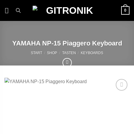
Zum
0
Inhalt
springen
YAMAHA NP-15 Piaggero Keyboard
START
/
SHOP
/
TASTEN
/
KEYBOARDS
Auf die
Wunschliste