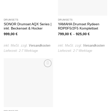
DRUMSETS
DRUMSETS
SONOR Drumset AQX Series |
YAMAHA Drumset Rydeen
inkl. Beckenset & Hocker
RDP0F5/2F5 Komplettset
999,00
€
799,00
€
–
925,00
€
inkl. MwSt.
zzgl.
Versandkosten
inkl. MwSt.
zzgl.
Versandkosten
Lieferzeit:
2-7 Werktage
Lieferzeit:
2-7 Werktage
Auf die
Wunschliste