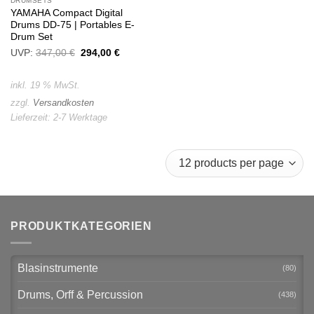
DRUMSETS
YAMAHA Compact Digital
Drums DD-75 | Portables E-
Drum Set
UVP:
347,00
€
Ursprünglicher
294,00
€
Aktueller
Preis
Preis
war:
ist:
347,00 €
294,00 €.
inkl. 19 % MwSt.
zzgl.
Versandkosten
Lieferzeit:
2-7 Werktage
PRODUKTKATEGORIEN
Blasinstrumente
(80)
Drums, Orff & Percussion
(438)