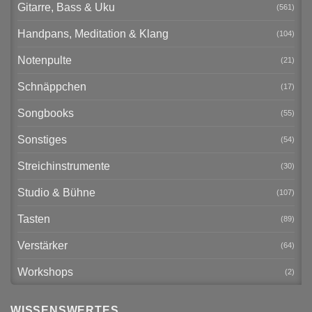
Gitarre, Bass & Uku
(561)
Handpans, Meditation & Klang
(104)
Notenpulte
(21)
Schnäppchen
(17)
Songbooks
(55)
Sonstiges
(54)
Streichinstrumente
(30)
Studio & Bühne
(107)
Tasten
(89)
Verstärker
(64)
Workshops
(2)
WISSENSWERTES