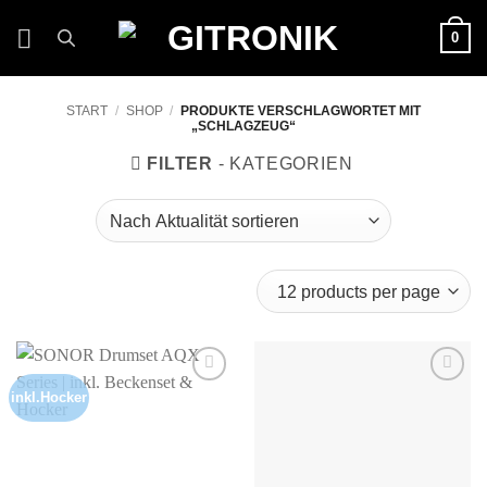
Zum
0
Inhalt
springen
START
/
SHOP
/
PRODUKTE VERSCHLAGWORTET MIT
„SCHLAGZEUG“
FILTER
inkl.Hocker
Auf die
Auf die
Wunschliste
Wunschliste