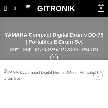
Zum
0
Inhalt
springen
YAMAHA Compact Digital Drums DD-75
| Portables E-Drum Set
START
/
SHOP
/
DRUMS, ORFF & PERCUSSION
/
DRUMSETS
Auf die
Wunschliste