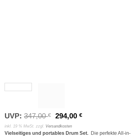
UVP:
347,00
Ursprünglicher
294,00
Aktueller
€
€
Preis
Preis
inkl. 19 % MwSt.
zzgl.
Versandkosten
war:
ist:
Vielseitiges und portables Drum Set.
Die perfekte All-in-