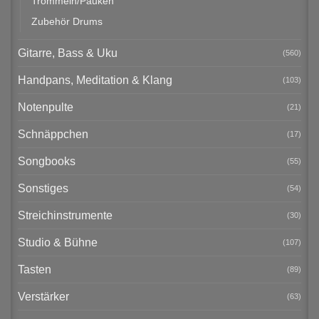
Trommeln/Pauken
Zubehör Drums
Gitarre, Bass & Uku
(560)
Handpans, Meditation & Klang
(103)
Notenpulte
(21)
Schnäppchen
(17)
Songbooks
(55)
Sonstiges
(54)
Streichinstrumente
(30)
Studio & Bühne
(107)
Tasten
(89)
Verstärker
(63)