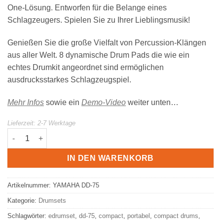
347,00 €
294,00 €.
One-Lösung. Entworfen für die Belange eines
Schlagzeugers. Spielen Sie zu Ihrer Lieblingsmusik!
Genießen Sie die große Vielfalt von Percussion-Klängen
aus aller Welt. 8 dynamische Drum Pads die wie ein
echtes Drumkit angeordnet sind ermöglichen
ausdrucksstarkes Schlagzeugspiel.
Mehr Infos
sowie ein
Demo-Video
weiter unten…
Lieferzeit:
2-7 Werktage
YAMAHA Compact Digital Drums DD-75 | Portables E-Drum Set
IN DEN WARENKORB
Artikelnummer:
YAMAHA DD-75
Kategorie:
Drumsets
Schlagwörter:
edrumset
,
dd-75
,
compact
,
portabel
,
compact drums
,