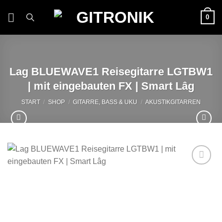
Zum
0
Inhalt
springen
Lag BLUEWAVE1 Reisegitarre LGTBW1
| mit eingebauten FX | Smart Lâg
START
/
SHOP
/
GITARRE, BASS & UKU
/
AKUSTIKGITARREN
Auf die
Wunschliste