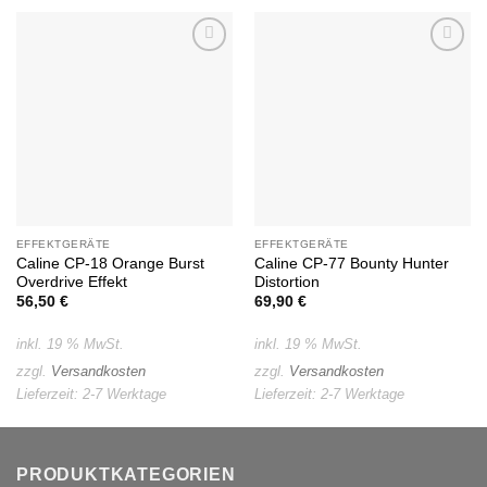
Auf die
Auf die
Wunschliste
Wunschliste
EFFEKTGERÄTE
EFFEKTGERÄTE
Caline CP-18 Orange Burst
Caline CP-77 Bounty Hunter
Overdrive Effekt
Distortion
56,50
€
69,90
€
inkl. 19 % MwSt.
inkl. 19 % MwSt.
zzgl.
Versandkosten
zzgl.
Versandkosten
Lieferzeit:
2-7 Werktage
Lieferzeit:
2-7 Werktage
PRODUKTKATEGORIEN