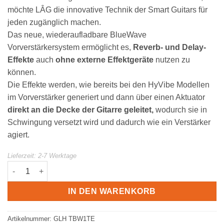
möchte LÂG die innovative Technik der Smart Guitars für
jeden zugänglich machen.
Das neue, wiederaufladbare BlueWave
Vorverstärkersystem ermöglicht es,
Reverb- und Delay-
Effekte
auch
ohne externe Effektgeräte
nutzen zu
können.
Die Effekte werden, wie bereits bei den HyVibe Modellen
im Vorverstärker generiert und dann über einen Aktuator
direkt an die Decke der Gitarre geleitet,
wodurch sie in
Schwingung versetzt wird und dadurch wie ein Verstärker
agiert.
Lieferzeit:
2-7 Werktage
Lag BLUEWAVE1 Reisegitarre LGTBW1 | mit eingebauten FX | 
IN DEN WARENKORB
Artikelnummer:
GLH TBW1TE