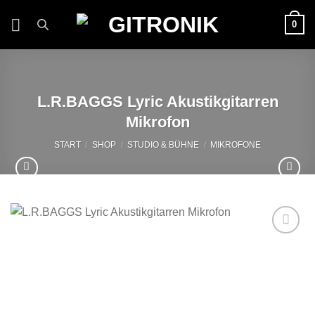
Zum
0
Inhalt
springen
L.R.BAGGS Lyric Akustikgitarren
Mikrofon
START
/
SHOP
/
STUDIO & BÜHNE
/
MIKROFONE
Auf die
Wunschliste