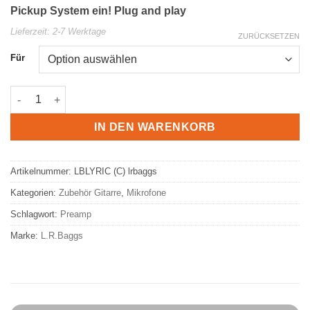
Pickup System ein! Plug and play
Lieferzeit:
2-7 Werktage
ZURÜCKSETZEN
Für
L.R.BAGGS Lyric Akustikgitarren Mikrofon Menge
IN DEN WARENKORB
Artikelnummer:
LBLYRIC (C) lrbaggs
Kategorien:
Zubehör Gitarre
,
Mikrofone
Schlagwort:
Preamp
Marke:
L.R.Baggs