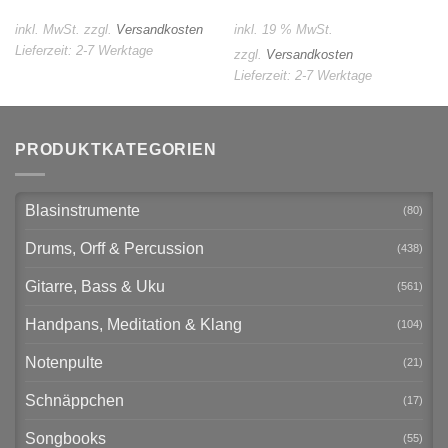
inkl. MwSt.
zzgl.
Versandkosten
inkl. 19 % MwSt.
Lieferzeit:
2-7 Werktage
zzgl.
Versandkosten
Lieferzeit:
2-7 Werktage
PRODUKTKATEGORIEN
Blasinstrumente
(80)
Drums, Orff & Percussion
(438)
Gitarre, Bass & Uku
(561)
Handpans, Meditation & Klang
(104)
Notenpulte
(21)
Schnäppchen
(17)
Songbooks
(55)