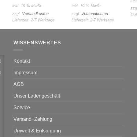
ink
inkl. 19 % MwSt.
inkl. 19 % MwSt.
zzg
zzgl.
Versandkosten
zzgl.
Versandkosten
Lie
Lieferzeit:
2-7 Werktage
Lieferzeit:
2-7 Werktage
WISSENSWERTES
Kontakt
)
Impressum
)
AGB
Unser Ladengeschäft
Service
Versand+Zahlung
Umwelt & Entsorgung