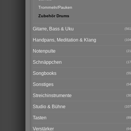
Trommeln/Pauken
Zubehör Drums
Gitarre, Bass & Uku
(561
Handpans, Meditation & Klang
(104
Notenpulte
(21
Schnäppchen
(17
Songbooks
(55
Sonstiges
(54
Streichinstrumente
(30
Studio & Bühne
(107
Tasten
(89
Verstärker
(64