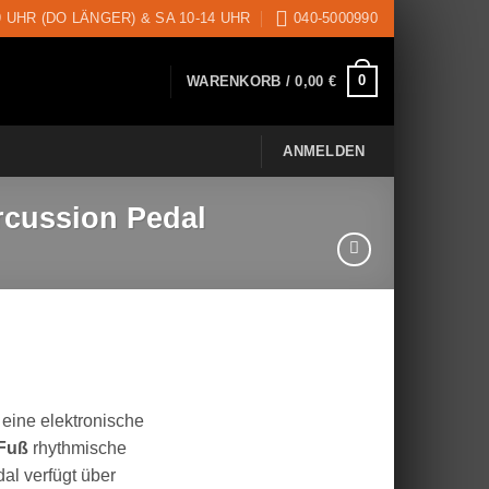
9 UHR (DO LÄNGER) & SA 10-14 UHR
040-5000990
0
WARENKORB /
0,00
€
ANMELDEN
rcussion Pedal
 eine elektronische
 Fuß
rhythmische
al verfügt über