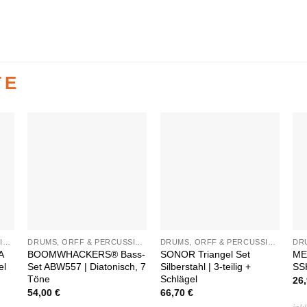
TE
Auf die
Auf die
e
Wunschliste
Wunschliste
DRUMS, ORFF & PERCUSSION
DRUMS, ORFF & PERCUSSION
DRUMS, ORFF & PERCUSSION
A
BOOMWHACKERS® Bass-
SONOR Triangel Set
ME
el
Set ABW557 | Diatonisch, 7
Silberstahl | 3-teilig +
SS
Töne
Schlägel
26
54,00
€
66,70
€