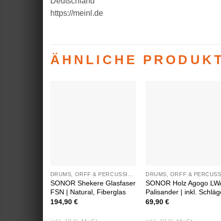
Deutschland
https://meinl.de
ÄHNLICHE PRODUK
Auf die
Auf die
Wunschliste
Wunschlist
DRUMS, ORFF & PERCUSSION
SONOR Shekere Glasfaser
SONOR Holz Agogo LW
FSN | Natural, Fiberglas
Palisander | inkl. Schläg
194,90
€
69,90
€