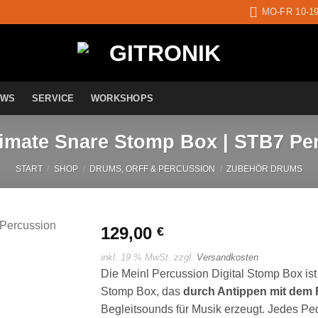
MO-FR 10-1
EWS
SERVICE
WORKSHOPS
imate Snare Stomp Box | STB7 Pe
START
/
SHOP
/
DRUMS, ORFF & PERCUSSION
/
ZUBEHÖR DRUMS
129,00
€
inkl. 19 % MwSt.
zzgl.
Versandkosten
Auf die
Die Meinl Percussion Digital Stomp Box ist
Wunschliste
Stomp Box, das
durch Antippen mit dem
Begleitsounds für Musik erzeugt. Jedes Ped