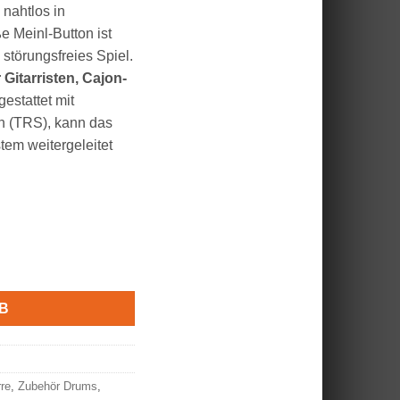
h nahtlos in
e Meinl-Button ist
 störungsfreies Spiel.
r Gitarristen, Cajon-
gestattet mit
 (TRS), kann das
tem weitergeleitet
 Percussion Pedal Menge
B
re
,
Zubehör Drums
,