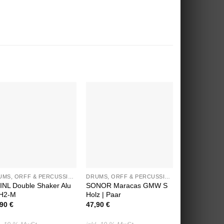
Auf die
Auf die
Wunschliste
Wunschliste
DRUMS, ORFF & PERCUSSION
DRUMS, ORFF & PERCUSSION
INL Double Shaker Alu
SONOR Maracas GMW S
SONOR Effek
H2-M
Holz | Paar
Set 3-teilig 
Vibraslap, K
,90
€
47,90
€
236,70
€