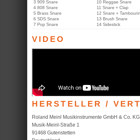
3 909 Snare
10 Reggae Snare
4 808 Snare
11 Snare + Clap
5 Brass Snare
12 Snare + Tambouri
6 SDS Snare
13 Brush Snare
7 Pop Snare
14 Sidestick
VIDEO
HERSTELLER / VER
Roland Meinl Musikinstrumente GmbH & Co. KG
Musik-Meinl-Straße 1
91468 Gutenstetten