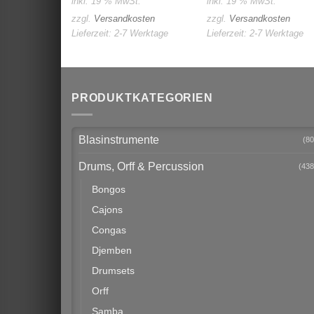
inkl. 19 % MwSt.
inkl. 19 % MwSt.
zzgl.
Versandkosten
zzgl.
Versandkosten
Lieferzeit:
2-7 Werktage
Lieferzeit:
2-7 Werktage
PRODUKTKATEGORIEN
Blasinstrumente
(80
Drums, Orff & Percussion
(438
Bongos
Cajons
Congas
Djemben
Drumsets
Orff
Samba