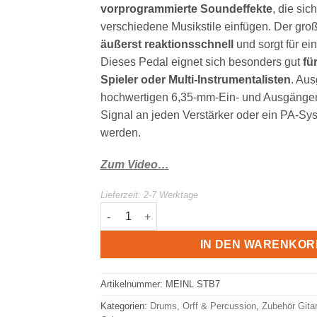
vorprogrammierte Soundeffekte
, die sic
verschiedene Musikstile einfügen. Der groß
äußerst reaktionsschnell
und sorgt für ein
Dieses Pedal eignet sich besonders gut
fü
Spieler oder Multi-Instrumentalisten
. Aus
hochwertigen 6,35-mm-Ein- und Ausgängen
Signal an jeden Verstärker oder ein PA-Sys
werden.
Zum Video…
Lieferzeit:
2-7 Werktage
MEINL The Ultimate Snare Stomp Box | STB7
IN DEN WARENKOR
Artikelnummer:
MEINL STB7
Kategorien:
Drums, Orff & Percussion
,
Zubehör Gitar