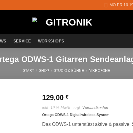
MO-FR 10-1
EWS
SERVICE
WORKSHOPS
rtega ODWS-1 Gitarren Sendeanla
START
/
SHOP
/
STUDIO & BÜHNE
/
MIKROFONE
129,00
€
inkl. 19 % MwSt.
zzgl.
Versandkosten
Auf die
Ortega ODWS-1 Digital wireless System
Wunschliste
Das ODWS-1 unterstützt aktive & passive 