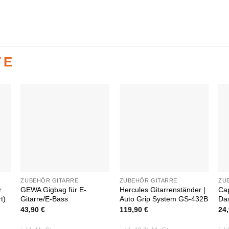
TE
Auf die
Auf die
e
Wunschliste
Wunschliste
ZUBEHÖR GITARRE
ZUBEHÖR GITARRE
ZU
r
GEWA Gigbag für E-
Hercules Gitarrenständer |
Ca
t)
Gitarre/E-Bass
Auto Grip System GS-432B
Das
43,90
€
119,90
€
24