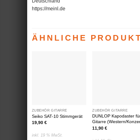
Deutschland
https://meinl.de
ÄHNLICHE PRODUK
Auf die
Auf die
Wunschliste
Wunschlist
ZUBEHÖR GITARRE
ZUBEHÖR GITARRE
DUNLOP Kapodaster fü
Seiko SAT-10 Stimmgerät
Gitarre (Western/Konzer
19,90
€
11,90
€
inkl. 19 % MwSt.