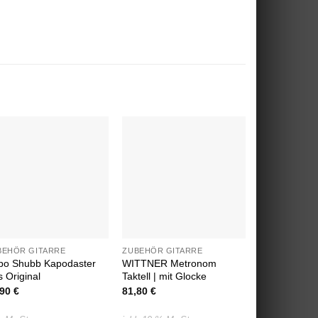
Auf die
Auf die
Wunschliste
Wunschliste
BEHÖR GITARRE
ZUBEHÖR GITARRE
ZUBEHÖR GI
po Shubb Kapodaster
WITTNER Metronom
K&M Gitarre
 Original
Taktell | mit Glocke
16280
,90
€
81,80
€
9,90
€