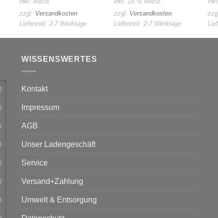
inkl. MwSt.
inkl. 19 % MwSt.
ink
zzgl.
Versandkosten
zzgl.
Versandkosten
zzg
Lieferzeit:
2-7 Werktage
Lieferzeit:
2-7 Werktage
Lie
WISSENSWERTES
Kontakt
)
Impressum
)
AGB
)
Unser Ladengeschäft
)
Service
)
Versand+Zahlung
)
Umwelt & Entsorgung
)