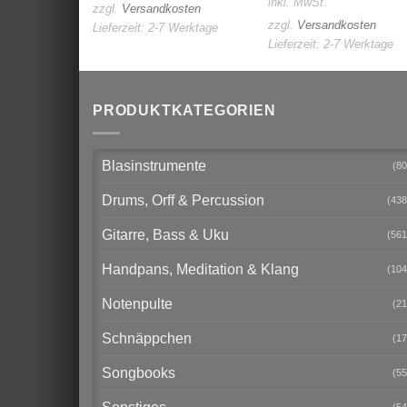
inkl. MwSt.
zzgl.
Versandkosten
zzgl.
Versandkosten
Lieferzeit:
2-7 Werktage
Lieferzeit:
2-7 Werktage
PRODUKTKATEGORIEN
Blasinstrumente
(80
Drums, Orff & Percussion
(438
Gitarre, Bass & Uku
(561
Handpans, Meditation & Klang
(104
Notenpulte
(21
Schnäppchen
(17
Songbooks
(55