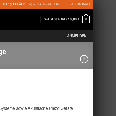
9 UHR (DO LÄNGER) & SA 10-14 UHR
040-5000990
0
WARENKORB /
0,00
€
ANMELDEN
ge
Systeme sowie Akustische Piezo Geräte