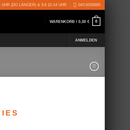
9 UHR (DO LÄNGER) & SA 10-14 UHR
040-5000990
0
WARENKORB /
0,00
€
ANMELDEN
RIES