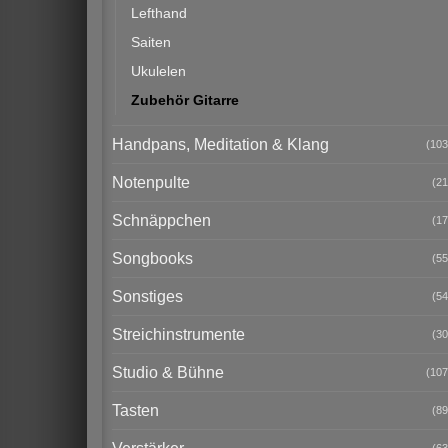
Lefthand
Saiten
Ukulelen
Zubehör Gitarre
Handpans, Meditation & Klang
(103
Notenpulte
(21
Schnäppchen
(17
Songbooks
(55
Sonstiges
(54
Streichinstrumente
(30
Studio & Bühne
(107
Tasten
(89