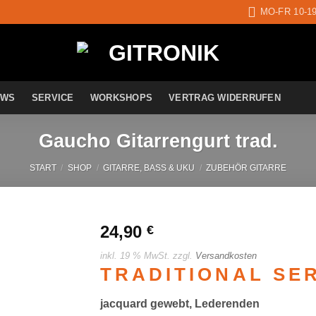
MO-FR 10-1
EWS
SERVICE
WORKSHOPS
VERTRAG WIDERRUFEN
Gaucho Gitarrengurt trad.
START
/
SHOP
/
GITARRE, BASS & UKU
/
ZUBEHÖR GITARRE
24,90
€
inkl. 19 % MwSt.
zzgl.
Versandkosten
Auf die
TRADITIONAL SE
Wunschliste
jacquard gewebt, Lederenden