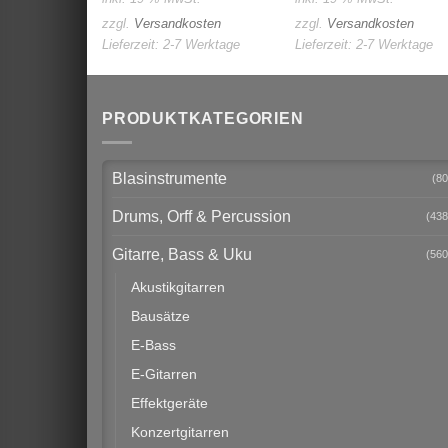
zzgl.
Versandkosten
zzgl.
Versandkosten
Lieferzeit:
2-7 Werktage
Lieferzeit:
2-7 Werktage
PRODUKTKATEGORIEN
Blasinstrumente
(80
Drums, Orff & Percussion
(438
Gitarre, Bass & Uku
(560
Akustikgitarren
Bausätze
E-Bass
E-Gitarren
Effektgeräte
Konzertgitarren