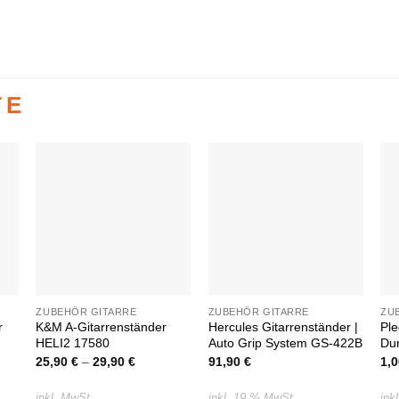
TE
Auf die
Auf die
e
Wunschliste
Wunschliste
ZUBEHÖR GITARRE
ZUBEHÖR GITARRE
ZU
r
K&M A-Gitarrenständer
Hercules Gitarrenständer |
Ple
HELI2 17580
Auto Grip System GS-422B
Du
25,90
€
–
29,90
€
91,90
€
1,
inkl. MwSt.
inkl. 19 % MwSt.
ink