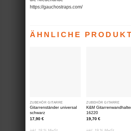
https://gauchostraps.com/
ÄHNLICHE PRODUK
Auf die
Auf die
Wunschliste
Wunschlist
ZUBEHÖR GITARRE
ZUBEHÖR GITARRE
Gitarrenständer universal
K&M Gitarrenwandhalte
schwarz
16220
17,90
€
19,70
€
inkl. 19 % MwSt.
inkl. 19 % MwSt.