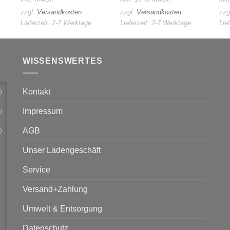
zzgl.
Versandkosten
zzgl.
Versandkosten
zzg
Lieferzeit:
2-7 Werktage
Lieferzeit:
2-7 Werktage
Lie
WISSENSWERTES
Kontakt
)
Impressum
)
AGB
)
Unser Ladengeschäft
Service
Versand+Zahlung
Umwelt & Entsorgung
Datenschutz