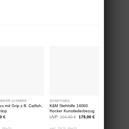
Auf die
Auf die
Wunschliste
Wunschliste
BEHÖR GITARRE
SONSTIGES
ZUBEHÖR GI
cs mit Grip z.B. Catfish,
K&M Stehhilfe 14060
GHS Fast Fr
nlop
Hocker Kunstlederbezug
11,90
€
00
€
UVP:
204,90
€
Ursprünglicher
179,00
€
Aktueller
Preis
Preis
inkl. 19 % Mw
war:
ist:
l. MwSt.
inkl. 19 % MwSt.
204,90 €
179,00 €.