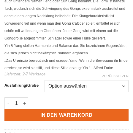
auch unter dem Namen Feng oder Sun Gong bekannt. Die Form ist nahezu
flach, wodurch sich die Schwingung des Gongs extrem stark ausbreitet und
dabei einen langen Nachklang beibehält. Die Klangcharakteristik ist
vorwiegend tief und wenn man den Gong kräftiger spielt, entfaltet er sich
schön mit wellenartigen Obertönen. Jeder Gong wird mit einem auf die
Gonggröße abgestimmten Schlägel sowie einer Hülle geliefert.
Yin & Yang stellen Harmonie und Balance dar. Sie bezeichnen Gegensätze,
die sich jedoch nicht bekämpfen, sondern ergänzen.
„Das Urprinzip bewegt sich und erzeugt Yang. Wenn die Bewegung ihr Ende
erreicht, so wird sie still, und diese Stille erzeugt Yin.“ – Alfred Forke
Lieferzeit:
2-7 Werktage
ZURÜCKSETZEN
Ausführung/Größe
Sonic Energy Wind Gong - Yin & Yang Menge
IN DEN WARENKORB