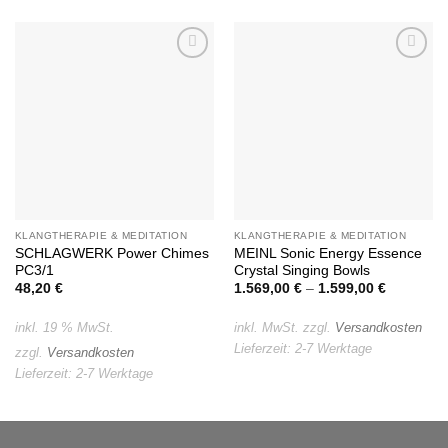
Auf die
Auf die
Wunschliste
Wunschliste
KLANGTHERAPIE & MEDITATION
KLANGTHERAPIE & MEDITATION
SCHLAGWERK Power Chimes
MEINL Sonic Energy Essence
PC3/1
Crystal Singing Bowls
48,20
€
1.569,00
€
–
1.599,00
€
inkl. 19 % MwSt.
inkl. MwSt.
zzgl.
Versandkosten
Lieferzeit:
2-7 Werktage
zzgl.
Versandkosten
Lieferzeit:
2-7 Werktage