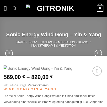
Zum
0
Inhalt
springen
Sonic Energy Wind Gong – Yin & Yang
START
/
SHOP
/
HANDPANS, MEDITATION & KLANG
/
KLANGTHERAPIE & MEDITATION
569,00
–
829,00
€
€
Auf die
Wunschliste
inkl. MwSt.
zzgl.
Versandkosten
WIND GONG YIN & YANG
Die Meinl Sonic Energy Wind Gongs werden in China traditionell unter
Verwendung einer speziellen Bronzelegierung handgefertigt. Die Gongs sind