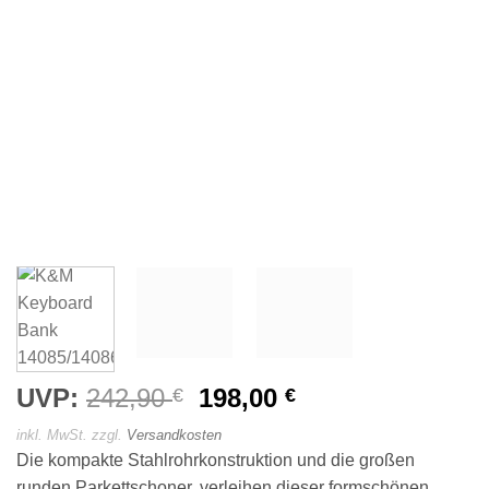
UVP:
242,90
Ursprünglicher
198,00
Aktueller
€
€
Preis
Preis
inkl. MwSt.
zzgl.
Versandkosten
war:
ist:
Die kompakte Stahlrohrkonstruktion und die großen
242,90 €
198,00 €.
runden Parkettschoner, verleihen dieser formschönen