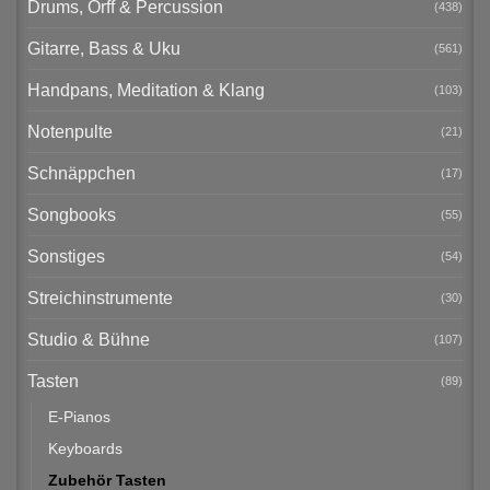
Drums, Orff & Percussion
(438)
Gitarre, Bass & Uku
(561)
Handpans, Meditation & Klang
(103)
Notenpulte
(21)
Schnäppchen
(17)
Songbooks
(55)
Sonstiges
(54)
Streichinstrumente
(30)
Studio & Bühne
(107)
Tasten
(89)
E-Pianos
Keyboards
Zubehör Tasten