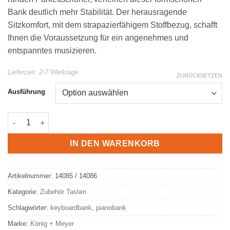
Bank deutlich mehr Stabilität. Der herausragende
Sitzkomfort, mit dem strapazierfähigem Stoffbezug, schafft
Ihnen die Voraussetzung für ein angenehmes und
entspanntes musizieren.
Lieferzeit:
2-7 Werktage
ZURÜCKSETZEN
Ausführung
K&M Keyboard Bank Stoffbezug oder Kunstleder 14085/86 Men
IN DEN WARENKORB
Artikelnummer:
14085 / 14086
Kategorie:
Zubehör Tasten
Schlagwörter:
keyboardbank
,
pianobank
Marke:
König + Meyer