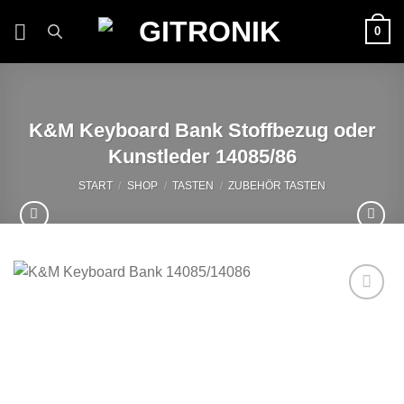
Zum
0
Inhalt
springen
K&M Keyboard Bank Stoffbezug oder
Kunstleder 14085/86
START
/
SHOP
/
TASTEN
/
ZUBEHÖR TASTEN
Auf die
Wunschliste