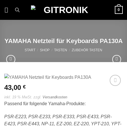
Zum
0
Inhalt
springen
YAMAHA Netzteil für Keyboards PA130A
START
/
SHOP
/
TASTEN
/
ZUBEHÖR TASTEN
43,00
€
Auf die
Wunschliste
inkl. 19 % MwSt.
zzgl.
Versandkosten
Passend für folgende Yamaha-Produkte:
PSR-E223, PSR-E233, PSR-E333, PSR-E433, PSR-
E423, PSR-E443, NP-11, EZ-200, EZ-220, YPT-210, YPT-