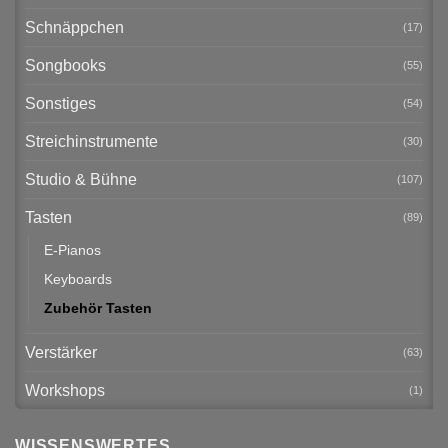
Schnäppchen
(17)
Songbooks
(55)
Sonstiges
(54)
Streichinstrumente
(30)
Studio & Bühne
(107)
Tasten
(89)
E-Pianos
Keyboards
Zubehör Tasten
Verstärker
(63)
Workshops
(1)
WISSENSWERTES