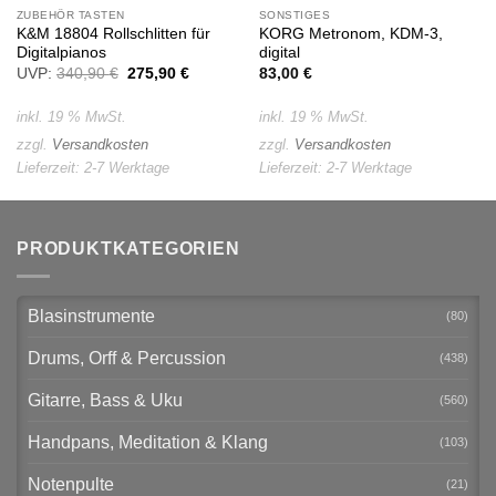
ZUBEHÖR TASTEN
SONSTIGES
K&M 18804 Rollschlitten für
KORG Metronom, KDM-3,
Digitalpianos
digital
UVP:
340,90
€
Ursprünglicher
275,90
€
Aktueller
83,00
€
Preis
Preis
war:
ist:
340,90 €
275,90 €.
inkl. 19 % MwSt.
inkl. 19 % MwSt.
zzgl.
Versandkosten
zzgl.
Versandkosten
Lieferzeit:
2-7 Werktage
Lieferzeit:
2-7 Werktage
PRODUKTKATEGORIEN
Blasinstrumente
(80)
Drums, Orff & Percussion
(438)
Gitarre, Bass & Uku
(560)
Handpans, Meditation & Klang
(103)
Notenpulte
(21)